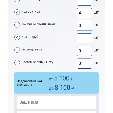
Кол-во углов
шт
Точечные светильники
шт
Кол-во труб
шт
Led подсветка
шт
Световые линии Flexy
шт
5 100
от
₽
Предварительная
стоимость
8 100
до
₽