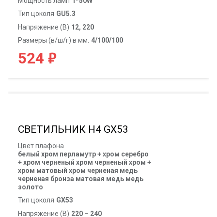
Мощность ламп
1*50W
Тип цоколя
GU5.3
Напряжение (В)
12, 220
Размеры (в/ш/г) в мм.
4/100/100
₽
524
СВЕТИЛЬНИК H4 GX53
Цвет плафона
белый хром перламутр + хром серебро
+ хром черненый хром черненый хром +
хром матовый хром черненая медь
черненая бронза матовая медь медь
золото
Тип цоколя
GX53
Напряжение (В)
220 – 240