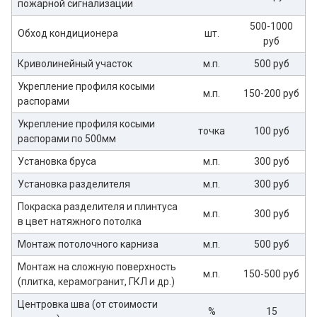
пожарной сигнализации
500-1000
Обход кондиционера
шт.
руб
Криволинейный участок
м.п.
500 руб
Укрепление профиля косыми
м.п.
150-200 руб
распорами
Укрепление профиля косыми
точка
100 руб
распорами по 500мм
Установка бруса
м.п.
300 руб
Установка разделителя
м.п.
300 руб
Покраска разделителя и плинтуса
м.п.
300 руб
в цвет натяжного потолка
Монтаж потолочного карниза
м.п.
500 руб
Монтаж на сложную поверхность
м.п.
150-500 руб
(плитка, керамогранит, ГКЛ и др.)
Центровка шва (от стоимости
%
15