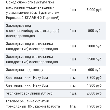
Обход сложного выступа при
расстоянии между внешними
1шт.
5.000 руб
углами менее 20см. ( для систем
Еврокрааб, КРААБ 4.0, Парящий)
Закладные под
светильники(круглые, стандарт)
1шт.
500 руб
электроразводка
Закладные под светильники
1шт.
1000 руб
(квадратные) электроразводка
Закладные под светильники
1шт.
1500 руб
(квадратные) электроразводка
Закладная под люстру
1шт.
600 руб
Световая линия Flexy 5см.
п.м.
3.800 руб
Световая линия Flexy 3см.
п.м.
4.300 руб
Угол световой линии 90г руб
1шт.
2.000 руб
Готовое решение скрытый
трехрядный ПК-5 карниз (работа
1п.м.
1.900 руб