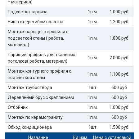
+ материал)
Подсветка карниза
1п.м.
1.000 руб
Ниша с перегибом полотна
1п.м.
1.200 руб
Монтаж парящего профиля с
подсветкой стены ( работа,
1п.м.
1.800 руб
материал)
Парящий профиль для тканевых
1п.м.
2.000 руб
потолков( работа, материал)
Монтаж контурного профиля с
1п.м.
1.100 руб
подсветкой стены
Монтаж трубоотвода
1шт.
600 руб
Деревянный брус с креплением
1п.м.
600 руб
Отбойник
1п.м.
1.000 руб
Монтаж по керамограниту
1п.м.
600 руб
Обход кондиционера
1шт.
1.500 руб
Название
Ед.изм.
Цена с установкой