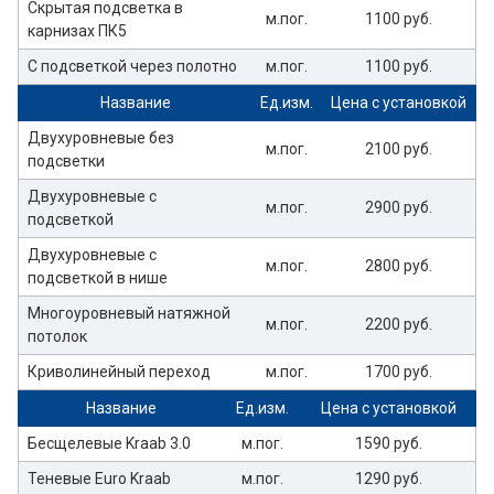
Скрытая подсветка в
м.пог.
1100 руб.
карнизах ПК5
С подсветкой через полотно
м.пог.
1100 руб.
Название
Ед.изм.
Цена с установкой
Двухуровневые без
м.пог.
2100 руб.
подсветки
Двухуровневые с
м.пог.
2900 руб.
подсветкой
Двухуровневые с
м.пог.
2800 руб.
подсветкой в нише
Многоуровневый натяжной
м.пог.
2200 руб.
потолок
Криволинейный переход
м.пог.
1700 руб.
Название
Ед.изм.
Цена с установкой
Бесщелевые Kraab 3.0
м.пог.
1590 руб.
Теневые Euro Kraab
м.пог.
1290 руб.