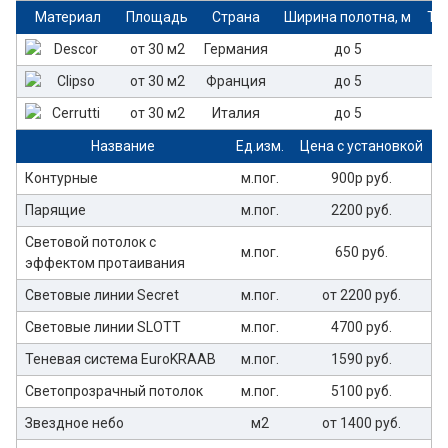
Материал
Площадь
Страна
Ширина полотна, м
То
от 30 м2
Германия
до 5
от 30 м2
Франция
до 5
от 30 м2
Италия
до 5
Название
Ед.изм.
Цена с установкой
Контурные
м.пог.
900р руб.
Парящие
м.пог.
2200 руб.
Световой потолок с
м.пог.
650 руб.
эффектом протаивания
Световые линии Secret
м.пог.
от 2200 руб.
Световые линии SLOTT
м.пог.
4700 руб.
Теневая система EuroKRAAB
м.пог.
1590 руб.
Светопрозрачный потолок
м.пог.
5100 руб.
Звездное небо
м2
от 1400 руб.