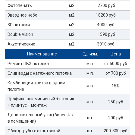
Фотопечать
м2
2700 руб
Звездное небо
м2
18200 руб.
3D потолки
м2
4000 руб.
Double Vision
м2
1590 руб
Акустические
м2
3010 руб.
Наименование
Ед. изм.
Цена
Ремонт ПВХ потолка
м.п.
от 5000 руб
Слив воды с натяжного потолка
м.п.
от 700 руб
Комбинация цветов в одном
м.п.
15%
полотне
Профиль алюминиевый + штапик
м.п.
250 руб
+ плинтус + монтаж
Дополнительный угол (более 4-х
шт.
200 руб
в помещении)
Обход трубы с окантовкой
шт.
200-300 руб