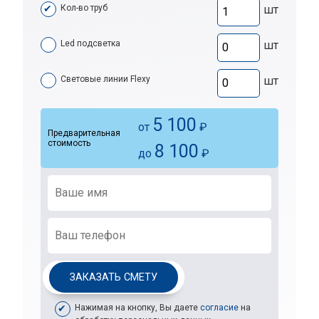
Кол-во труб
шт
Led подсветка
шт
Световые линии Flexy
шт
5 100
от
₽
Предварительная
стоимость
8 100
до
₽
ЗАКАЗАТЬ СМЕТУ
Нажимая на кнопку, Вы даете
согласие
на