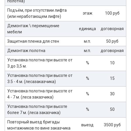
полотна)
Подъём, при отсутствии лифта
этаж
100 руб
(или неработающем лифте)
Демонтаж \ перемещение
единица
договорная
мебели
Защитная пленка для стен
м.п.
50 руб
Демонтаж полотна
м.п.
договорная
Установка полотна при высоте от
%
10
3 до 3,5 м.
Установка полотна при высоте от
%
15
3.5 - 4 м. (лесазаказчика)
Установка полотна при высоте от
%
30
4 - 7 м. (леса заказчика)
Установка полотна при высоте
%
50
более 7 м. (леса заказчика)
Повторный выезд бригады
выезд
3500 руб
монтажников по вине заказчика