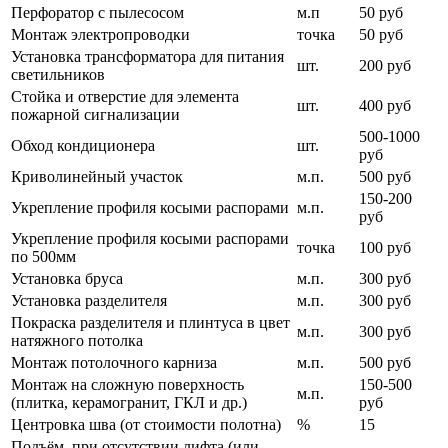
Перфоратор с пылесосом
м.п
50 руб
Монтаж электропроводки
точка
50 руб
Установка трансформатора для питания
шт.
200 руб
светильников
Стойка и отверстие для элемента
шт.
400 руб
пожарной сигнализации
500-1000
Обход кондиционера
шт.
руб
Криволинейный участок
м.п.
500 руб
150-200
Укрепление профиля косыми распорами
м.п.
руб
Укрепление профиля косыми распорами
точка
100 руб
по 500мм
Установка бруса
м.п.
300 руб
Установка разделителя
м.п.
300 руб
Покраска разделителя и плинтуса в цвет
м.п.
300 руб
натяжного потолка
Монтаж потолочного карниза
м.п.
500 руб
Монтаж на сложную поверхность
150-500
м.п.
(плитка, керамогранит, ГКЛ и др.)
руб
Центровка шва (от стоимости полотна)
%
15
Подъём, при отсутствии лифта (или