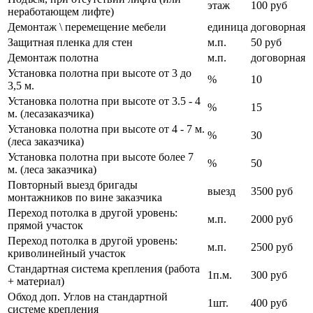
этаж
100 руб
неработающем лифте)
Демонтаж \ перемещение мебели
единица
договорная
Защитная пленка для стен
м.п.
50 руб
Демонтаж полотна
м.п.
договорная
Установка полотна при высоте от 3 до
%
10
3,5 м.
Установка полотна при высоте от 3.5 - 4
%
15
м. (лесазаказчика)
Установка полотна при высоте от 4 - 7 м.
%
30
(леса заказчика)
Установка полотна при высоте более 7
%
50
м. (леса заказчика)
Повторный выезд бригады
выезд
3500 руб
монтажников по вине заказчика
Переход потолка в другой уровень:
м.п.
2000 руб
прямой участок
Переход потолка в другой уровень:
м.п.
2500 руб
криволинейный участок
Стандартная система крепления (работа
1п.м.
300 руб
+ материал)
Обход доп. Углов на стандартной
1шт.
400 руб
системе крепления