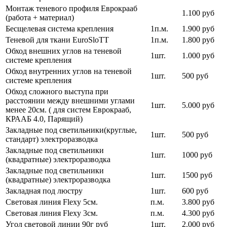
Монтаж теневого профиля Еврокрааб
1.100 руб
(работа + материал)
Бесщелевая система крепления
1п.м.
1.900 руб
Теневой для ткани EuroSloTT
1п.м.
1.800 руб
Обход внешних углов на теневой
1шт.
1.000 руб
системе крепления
Обход внутренних углов на теневой
1шт.
500 руб
системе крепления
Обход сложного выступа при
расстоянии между внешними углами
1шт.
5.000 руб
менее 20см. ( для систем Еврокрааб,
КРААБ 4.0, Парящий)
Закладные под светильники(круглые,
1шт.
500 руб
стандарт) электроразводка
Закладные под светильники
1шт.
1000 руб
(квадратные) электроразводка
Закладные под светильники
1шт.
1500 руб
(квадратные) электроразводка
Закладная под люстру
1шт.
600 руб
Световая линия Flexy 5см.
п.м.
3.800 руб
Световая линия Flexy 3см.
п.м.
4.300 руб
Угол световой линии 90г руб
1шт.
2.000 руб