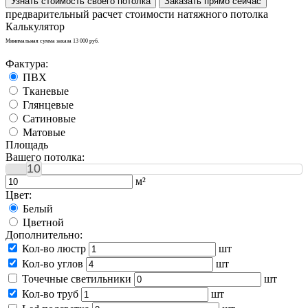
Узнать стоимость своего потолка
Заказать прямо сейчас
предварительный расчет стоимости натяжного потолка
Калькулятор
Минимальная сумма заказа 13 000 руб.
Фактура:
ПВХ
Тканевые
Глянцевые
Сатиновые
Матовые
Площадь
Вашего потолка:
10
м²
Цвет:
Белый
Цветной
Дополнительно:
Кол-во люстр
шт
Кол-во углов
шт
Точечные светильники
шт
Кол-во труб
шт