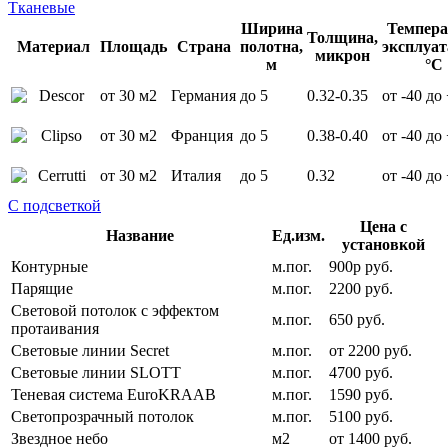
Тканевые
Ширина
Темпера
Толщина,
Материал
Площадь
Страна
полотна,
эксплуат
микрон
м
°С
от 30 м2
Германия
до 5
0.32-0.35
от -40 до
от 30 м2
Франция
до 5
0.38-0.40
от -40 до
от 30 м2
Италия
до 5
0.32
от -40 до
С подсветкой
Цена с
Название
Ед.изм.
установкой
Контурные
м.пог.
900р руб.
Парящие
м.пог.
2200 руб.
Световой потолок с эффектом
м.пог.
650 руб.
протаивания
Световые линии Secret
м.пог.
от 2200 руб.
Световые линии SLOTT
м.пог.
4700 руб.
Теневая система EuroKRAAB
м.пог.
1590 руб.
Светопрозрачный потолок
м.пог.
5100 руб.
Звездное небо
м2
от 1400 руб.