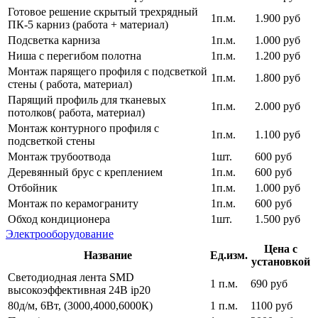
Готовое решение скрытый трехрядный
1п.м.
1.900 руб
ПК-5 карниз (работа + материал)
Подсветка карниза
1п.м.
1.000 руб
Ниша с перегибом полотна
1п.м.
1.200 руб
Монтаж парящего профиля с подсветкой
1п.м.
1.800 руб
стены ( работа, материал)
Парящий профиль для тканевых
1п.м.
2.000 руб
потолков( работа, материал)
Монтаж контурного профиля с
1п.м.
1.100 руб
подсветкой стены
Монтаж трубоотвода
1шт.
600 руб
Деревянный брус с креплением
1п.м.
600 руб
Отбойник
1п.м.
1.000 руб
Монтаж по керамограниту
1п.м.
600 руб
Обход кондиционера
1шт.
1.500 руб
Электрооборудование
Цена с
Название
Ед.изм.
установкой
Светодиодная лента SMD
1 п.м.
690 руб
высокоэффективная 24В ip20
80д/м, 6Вт, (3000,4000,6000К)
1 п.м.
1100 руб