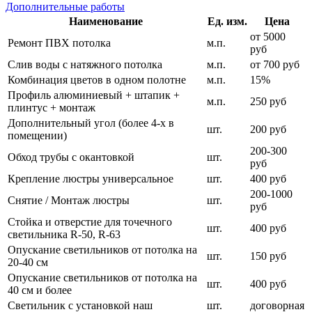
Дополнительные работы
Наименование
Ед. изм.
Цена
от 5000
Ремонт ПВХ потолка
м.п.
руб
Слив воды с натяжного потолка
м.п.
от 700 руб
Комбинация цветов в одном полотне
м.п.
15%
Профиль алюминиевый + штапик +
м.п.
250 руб
плинтус + монтаж
Дополнительный угол (более 4-х в
шт.
200 руб
помещении)
200-300
Обход трубы с окантовкой
шт.
руб
Крепление люстры универсальное
шт.
400 руб
200-1000
Снятие / Монтаж люстры
шт.
руб
Стойка и отверстие для точечного
шт.
400 руб
светильника R-50, R-63
Опускание светильников от потолка на
шт.
150 руб
20-40 см
Опускание светильников от потолка на
шт.
400 руб
40 см и более
Светильник с установкой наш
шт.
договорная