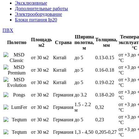
Эксклюзивные
Дополнительные работы
Электрооборудование
Блоки питания Ip20
ПВХ
Ширина
Темпера
Площадь
Толщина,
Полотно
Страна
полотна,
эксплуат
м2
мм
м
°С
от +3 до 
от 30 м2
Китай
до 5
0.13-0.15
°С
от +3 до 
от 30 м2
Китай
до 5
0.16-0.18
°С
от +3 до 
от 30 м2
Китай
до 5
0.19-0.22
°С
от +3 до 
от 30 м2
Германия
до 3.2
0.18-0.20
°С
1.5 - 2.2
от +3 до 
от 30 м2
Германия
0,32
м
°С
от +3 до 
от 30 м2
Германия
до 5
0,23
°С
от +3 до 
от 30 м2
Германия
1,3 - 4,50
0,205-0,27
°С