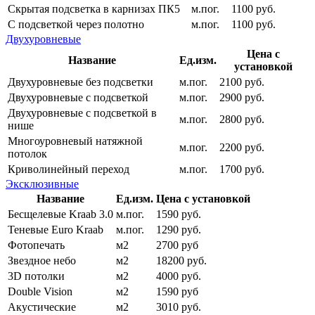
Скрытая подсветка в карнизах ПК5
м.пог.
1100 руб.
С подсветкой через полотно
м.пог.
1100 руб.
Двухуровневые
Цена с
Название
Ед.изм.
установкой
Двухуровневые без подсветки
м.пог.
2100 руб.
Двухуровневые с подсветкой
м.пог.
2900 руб.
Двухуровневые с подсветкой в
м.пог.
2800 руб.
нише
Многоуровневый натяжной
м.пог.
2200 руб.
потолок
Криволинейный переход
м.пог.
1700 руб.
Эксклюзивные
Название
Ед.изм.
Цена с установкой
Бесщелевые Kraab 3.0
м.пог.
1590 руб.
Теневые Euro Kraab
м.пог.
1290 руб.
Фотопечать
м2
2700 руб
Звездное небо
м2
18200 руб.
3D потолки
м2
4000 руб.
Double Vision
м2
1590 руб
Акустические
м2
3010 руб.