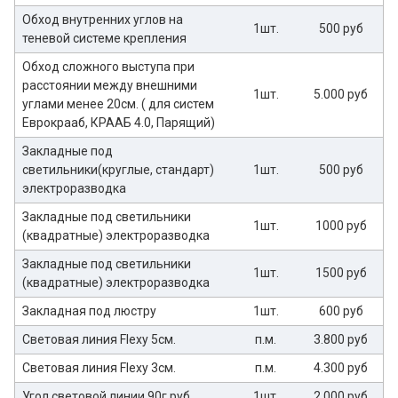
Обход внутренних углов на
1шт.
500 руб
теневой системе крепления
Обход сложного выступа при
расстоянии между внешними
1шт.
5.000 руб
углами менее 20см. ( для систем
Еврокрааб, КРААБ 4.0, Парящий)
Закладные под
светильники(круглые, стандарт)
1шт.
500 руб
электроразводка
Закладные под светильники
1шт.
1000 руб
(квадратные) электроразводка
Закладные под светильники
1шт.
1500 руб
(квадратные) электроразводка
Закладная под люстру
1шт.
600 руб
Световая линия Flexy 5см.
п.м.
3.800 руб
Световая линия Flexy 3см.
п.м.
4.300 руб
Угол световой линии 90г руб
1шт.
2.000 руб