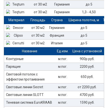
от 30 м2
Германия
до 5
от 30 м2
Германия
1,3 - 4,50
Материал
Площадь
Страна
Ширина полотна, м
То
от 30 м2
Германия
до 5
от 30 м2
Франция
до 5
от 30 м2
Италия
до 5
Название
Ед.изм.
Цена с установкой
Контурные
м.пог.
900р руб.
Парящие
м.пог.
2200 руб.
Световой потолок с
м.пог.
650 руб.
эффектом протаивания
Световые линии Secret
м.пог.
от 2200 руб.
Световые линии SLOTT
м.пог.
4700 руб.
Теневая система EuroKRAAB
м.пог.
1590 руб.