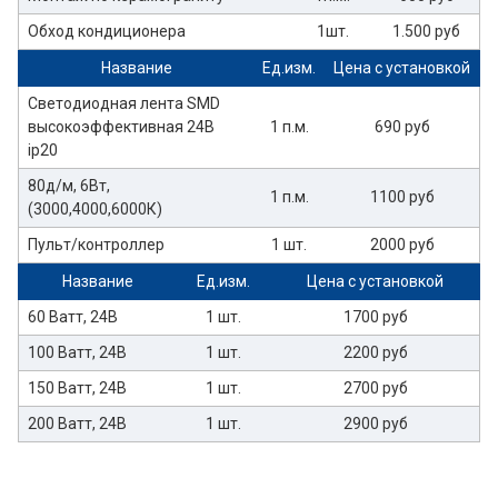
Обход кондиционера
1шт.
1.500 руб
Название
Ед.изм.
Цена с установкой
Светодиодная лента SMD
высокоэффективная 24В
1 п.м.
690 руб
ip20
80д/м, 6Вт,
1 п.м.
1100 руб
(3000,4000,6000К)
Пульт/контроллер
1 шт.
2000 руб
Название
Ед.изм.
Цена с установкой
60 Ватт, 24В
1 шт.
1700 руб
100 Ватт, 24В
1 шт.
2200 руб
150 Ватт, 24В
1 шт.
2700 руб
200 Ватт, 24В
1 шт.
2900 руб