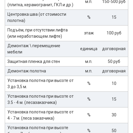
м.п.
150-500 руб
(плитка, керамогранит, ГКЛ и др.)
Центровка шва (от стоимости
%
15
полотна)
Подъём, при отсутствии лифта
этаж
100 руб
(или неработающем лифте)
Демонтаж \ перемещение
единица
договорная
мебели
Защитная пленка для стен
м.п.
50 руб
Демонтаж полотна
м.п.
договорная
Установка полотна при высоте от
%
10
3 до 3,5 м.
Установка полотна при высоте от
%
15
3.5 - 4 м. (лесазаказчика)
Установка полотна при высоте от
%
30
4 - 7 м. (леса заказчика)
Установка полотна при высоте
%
50