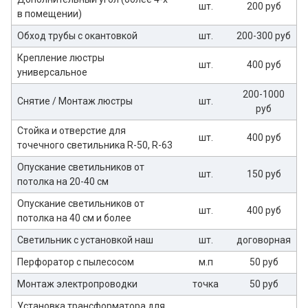
шт.
200 руб
в помещении)
Обход трубы с окантовкой
шт.
200-300 руб
Крепление люстры
шт.
400 руб
универсальное
200-1000
Снятие / Монтаж люстры
шт.
руб
Стойка и отверстие для
шт.
400 руб
точечного светильника R-50, R-63
Опускание светильников от
шт.
150 руб
потолка на 20-40 см
Опускание светильников от
шт.
400 руб
потолка на 40 см и более
Светильник с установкой наш
шт.
договорная
Перфоратор с пылесосом
м.п
50 руб
Монтаж электропроводки
точка
50 руб
Установка трансформатора для