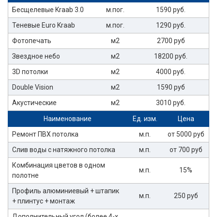
Бесщелевые Kraab 3.0
м.пог.
1590 руб.
Теневые Euro Kraab
м.пог.
1290 руб.
Фотопечать
м2
2700 руб
Звездное небо
м2
18200 руб.
3D потолки
м2
4000 руб.
Double Vision
м2
1590 руб
Акустические
м2
3010 руб.
Наименование
Ед. изм.
Цена
Ремонт ПВХ потолка
м.п.
от 5000 руб
Слив воды с натяжного потолка
м.п.
от 700 руб
Комбинация цветов в одном
м.п.
15%
полотне
Профиль алюминиевый + штапик
м.п.
250 руб
+ плинтус + монтаж
Дополнительный угол (более 4-х