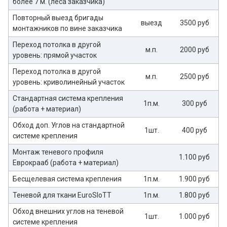
более 7 м. (леса заказчика)
Повторный выезд бригады
выезд
3500 руб
монтажников по вине заказчика
Переход потолка в другой
м.п.
2000 руб
уровень: прямой участок
Переход потолка в другой
м.п.
2500 руб
уровень: криволинейный участок
Стандартная система крепления
1п.м.
300 руб
(работа + материал)
Обход доп. Углов на стандартной
1шт.
400 руб
системе крепления
Монтаж теневого профиля
1.100 руб
Еврокрааб (работа + материал)
Бесщелевая система крепления
1п.м.
1.900 руб
Теневой для ткани EuroSloTT
1п.м.
1.800 руб
Обход внешних углов на теневой
1шт.
1.000 руб
системе крепления