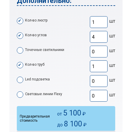
Дополнительно:
Кол-во люстр
шт
Кол-во углов
шт
Точечные светильники
шт
Кол-во труб
шт
Led подсветка
шт
Световые линии Flexy
шт
5 100
от
₽
Предварительная
стоимость
8 100
до
₽